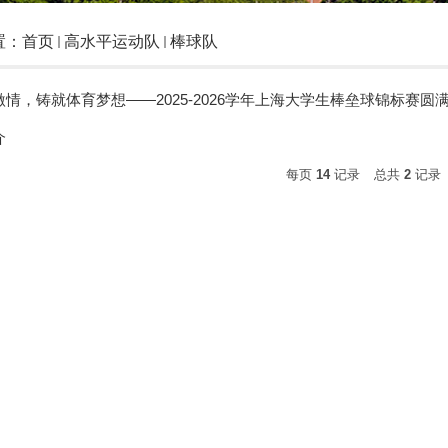
置：
首页
高水平运动队
棒球队
情，铸就体育梦想——2025-2026学年上海大学生棒垒球锦标赛圆
介
每页
14
记录
总共
2
记录