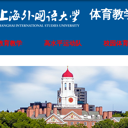
体育教
教育教学
高水平运动队
校园体