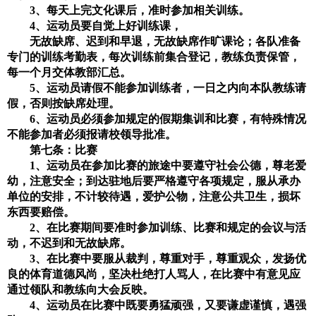
3
、每天上完文化课后，准时参加相关训练。
4
、运动员要自觉上好训练课，
无故缺席、迟到和早退，无故缺席作旷课论；各队准备
专门的训练考勤表，每次训练前集合登记，教练负责保管，
每一个月交体教部汇总。
5
、运动员请假不能参加训练者，一日之内向本队教练请
假，否则按缺席处理。
6
、运动员必须参加规定的假期集训和比赛，有特殊情况
不能参加者必须报请校领导批准。
第七条：比赛
1
、运动员在参加比赛的旅途中要遵守社会公德，尊老爱
幼，注意安全；到达驻地后要严格遵守各项规定，服从承办
单位的安排，不计较待遇，爱护公物，注意公共卫生，损坏
东西要赔偿。
2
、在比赛期间要准时参加训练、比赛和规定的会议与活
动，不迟到和无故缺席。
3
、在比赛中要服从裁判，尊重对手，尊重观众，发扬优
良的体育道德风尚，坚决杜绝打人骂人，在比赛中有意见应
通过领队和教练向大会反映。
4
、运动员在比赛中既要勇猛顽强，又要谦虚谨慎，遇强