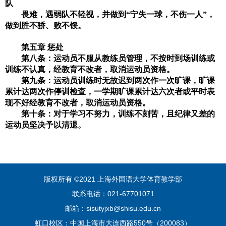
队
畏难，遇弱队不轻视，并做到“宁失一球，不伤一人”，
做到胜不骄、败不馁。
第五章 惩处
第八条：运动员不服从教练员管理，不按时到场训练或
训练不认真，经教育不改者，取消运动员资格。
第九条：运动员训练时无故迟到两次作一次旷课，旷课
累计达两次作停训检查，一学期旷课累计达六次者或平时表
现不好经教育不改者，取消运动员资格。
第十条：对于学习不努力，训练不刻苦，且纪律又差的
运动员坚决予以清退。
版权所有 ©2021 上海外国语大学体育教学部
联系电话：021-67701071
邮箱：sisutyjxb@shisu.edu.cn
虹口校区：中国上海市大连西路550号（200083）