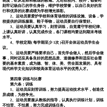
制度，听从老师和教练的教诲。无论在校内、校外，都要时
刻牢记杨自己的学生身份，维护学校荣誉，以自己良好的言
行和优异的比赛成绩为学校增光添彩。
2
、运动员要爱护学校和体育场馆的训练设施、设备，学
校提供的训练服装、鞋子等物，运动员要自行保管好。
3
、运动员要认真学习，刻苦训练，自觉遵守学校纪律、
上课认真听讲，认真完成作业，各门课程均要达到期末考核
水平。
4
、学校定期
(
每学期至少
1
次
)
召开全体运动员学生会
议。
5
、运动员要严格要求自己，首先学会做人，然后学会做
事，同时还应具备良好的思想品质、道德修养和适应社会需
要的基本素质，成为德、智、体、美、劳全面发展的、具有
现代科学文化知识和较高体育运动水平的优秀人才。
第四章 训练与比赛
第六条：训练
1
、运动员应刻苦训练，努力提高运动技术水平，创造优
异成绩，为校争光。
2
、运动员要服从教练的指导，认真执行训练计划，训练
不怕苦、不怕累，努力完成训练任务。