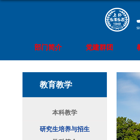
部门简介
党建群团
教育教学
本科教学
研究生培养与招生