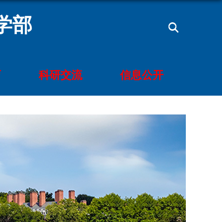
学部
育
科研交流
信息公开