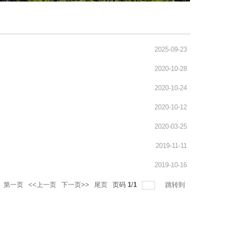
2025-09-23
2020-10-28
2020-10-24
2020-10-12
2020-03-25
2019-11-11
2019-10-16
第一页
<<上一页
下一页>>
尾页
页码
1
/
1
跳转到