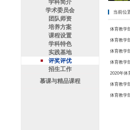
学科简介
学术委员会
当前位
团队师资
培养方案
体育教学
课程设置
体育教学
学科特色
体育教学
实践基地
评奖评优
体育教学部
招生工作
2020年
慕课与精品课程
体育教学
体育教学部